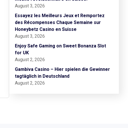
August 3, 2026
Essayez les Meilleurs Jeux et Remportez
des Récompenses Chaque Semaine sur
Honeybetz Casino en Suisse
August 3, 2026
Enjoy Safe Gaming on Sweet Bonanza Slot
for UK
August 2, 2026
Gambiva Casino – Hier spielen die Gewinner
tagtäglich in Deutschland
August 2, 2026